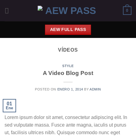
Saltar
0
al
contenido
AEW FULL PASS
VÍDEOS
STYLE
A Video Blog Post
POSTED ON
ENERO 1, 2014
BY
ADMIN
01
Ene
Lorem ipsum dolor sit amet, consectetur adipiscing elit. In
sed vulputate massa. Fusce ante magna, iaculis ut purus
ut, facilisis ultrices nibh. Quisque commodo nunc eget